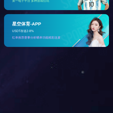
机房顶面上方需要做防水防潮处理，顶面下方刷乳胶漆做防尘
处理，顶部建议做微孔铝扣天花，顶面其主要作用是防火、美
观、降噪、防尘。灯具、烟感、温感探头等均安装在机房顶
面，由于顶面管线繁多，安装时各系统管路必须横平竖直，错
落有致，排列有序，保证机房底部整体性、美观性。
05-10

机房建设中布署新风系统的重要性
为保证主机房空气正压，防止灰尘进入机房，保证机房空气清
新，所以要在机房内设置一台全热交换器新风机，并且加安装
净化过滤装置和防火阀门。 新房还有通过的管道送到机房内
部，并且在内部的出入口方案安装上防火阀以及电动风量的调
节阀。 并且要确保机房区域每小时换气的次数大于或等于3
次。 排气设计应具有消防事故排气和自然排气功能。 新风换
气系统能与消防系统联动，一旦发生火灾事故，便能自动切断
新风进风。 机房的新风系统可以确保机房空调正常运行及机
房合理的正压状态。
05-10
