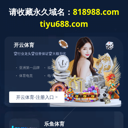
首页
解决方案

解决方案
进一步了解

弱电系统建设及智能化系统
信息安全整体解决方案
安全云解决方案
开云·体育-开云online（中国） 网络建设方案
智能化机房建设及动环监测