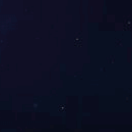
机房供配电系统方案
众所周知在弱电机房工程中，电气工程是机房的基础系统工
程，其中的供配电系统的可靠性是极高的。本章中提到的项目
信息，是给学校机房工程设计的机房供配电系统方案。 供配
电系统的安全性、可靠性、可维护性和在线扩展性是本次项目
的重点。本项目供电系统计划采用UPS和市电双路供电设计，
基于预算成本考虑，本期项目只做市电配电动力柜及配套供电
线路，并预留UPS配电柜安装位置及UPS供电线路线槽走线空
间。配电线缆、配电柜及相应的电路，以满足用电峰值为其设
计负荷。强弱电分离走线。市电主干配有电路电量检测仪，每
个机柜区域分支主干配置数字电表，可实现单独计费。
上一页
1
下一页
首页
解决方案
弱电系统建设及智能化系统
信息安全整体解决方案
安全云解
决方案
开云·体育-开云online（中国） 网络建设方案
智能化机
房建设及动环监测
分支组网及移动办公
智能化组网解决方案