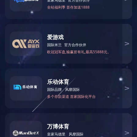
国内案例
国外案例
关于我们

关于我们
进一步了解

公司简介
企业文化
荣誉资质
发展历程
合作品牌
开云·体育-开云online（中国）