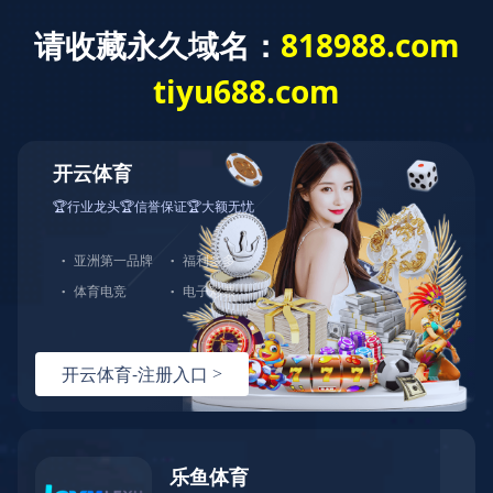
首页
解决方案

解决方案
进一步了解

弱电系统建设及智能化系统
信息安全整体解决方案
安全云解决方案
开云·体育-开云online（中国） 网络建设方案
智能化机房建设及动环监测