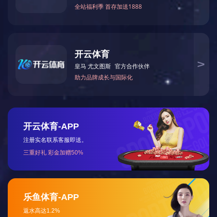
020-87566596
新闻资讯
您现在的位置：
首页
>
新闻资讯
>
公司新闻
>
机房供配电系统方案
新闻资讯
资讯分类

