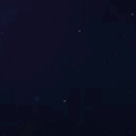
众所周知在弱电机房工程中，电气工程是机房的基础系统工
程，其中的供配电系统的可靠性是极高的。本章中提到的项目
信息，是给学校机房工程设计的机房供配电系统方案。 供配
电系统的安全性、可靠性、可维护性和在线扩展性是本次项目
的重点。本项目供电系统计划采用UPS和市电双路供电设计，
基于预算成本考虑，本期项目只做市电配电动力柜及配套供电
线路，并预留UPS配电柜安装位置及UPS供电线路线槽走线空
间。配电线缆、配电柜及相应的电路，以满足用电峰值为其设
计负荷。强弱电分离走线。市电主干配有电路电量检测仪，每
个机柜区域分支主干配置数字电表，可实现单独计费。
上一页
1
下一页
首页
解决方案
弱电系统建设及智能化系统
信息安全整体解决方案
安全云解
决方案
开云·体育-开云online（中国） 网络建设方案
智能化机
房建设及动环监测
分支组网及移动办公
智能化组网解决方案
新闻资讯
公司新闻
行业新闻